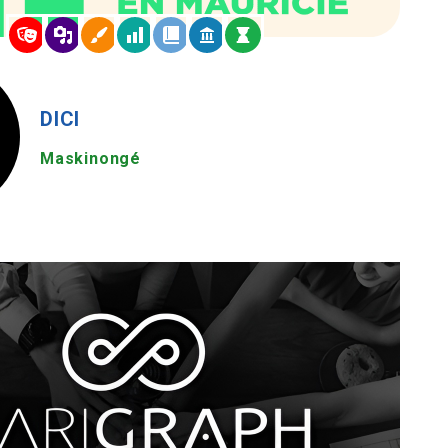
DICI
Maskinongé