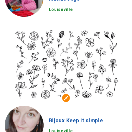
Louiseville
Bijoux Keep it simple
Louiseville