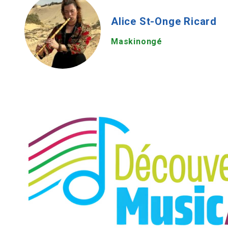
Alice St-Onge Ricard
Maskinongé