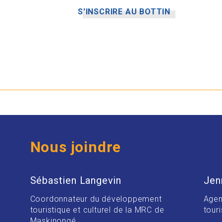
S'INSCRIRE AU BOTTIN
Nous joindre
Sébastien Langevin
Jen
Coordonnateur du développement
Agen
touristique et culturel de la MRC de
touri
Maskinongé