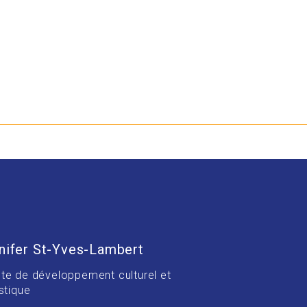
nifer St-Yves-Lambert
te de développement culturel et
stique