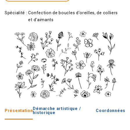
Spécialité :
Confection de boucles d'oreilles, de colliers
et d'aimants
Démarche artistique /
Présentation
Coordonnées
historique