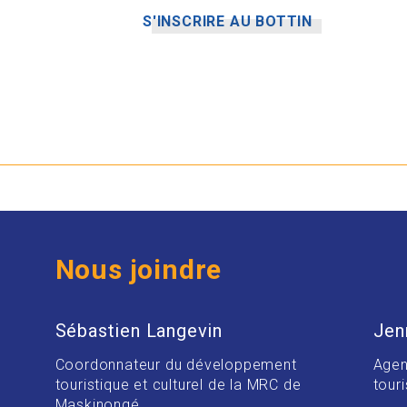
S'INSCRIRE AU BOTTIN
Nous joindre
Sébastien Langevin
Jen
Coordonnateur du développement
Agen
touristique et culturel de la MRC de
touri
Maskinongé