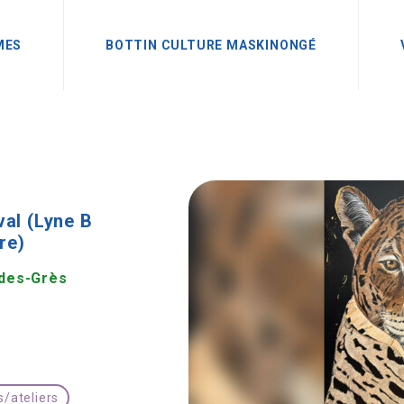
MES
BOTTIN CULTURE MASKINONGÉ
val (Lyne B
re)
-des-Grès
s/ateliers