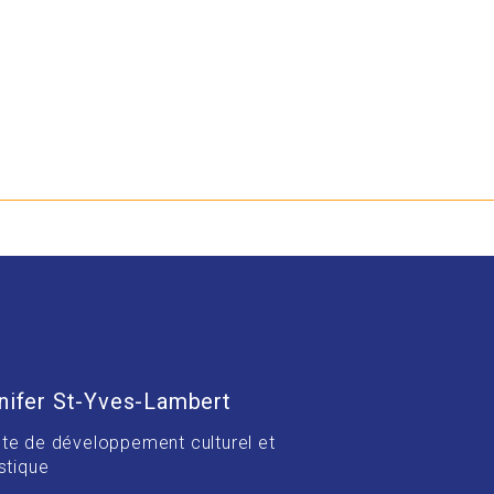
nifer St-Yves-Lambert
te de développement culturel et
stique